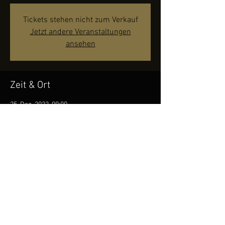
Tickets stehen nicht zum Verkauf
Jetzt andere Veranstaltungen
ansehen
Zeit & Ort
25. Dez. 2022, 09:00
Kirche Goldingen, Goldingen, Eschenbach,
Schweiz
Diese Veranstaltung teilen