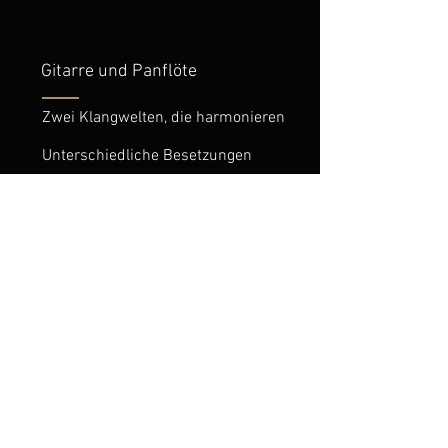
Gitarre und Panflöte
Zwei Klangwelten, die harmonieren
Unterschiedliche Besetzungen
Kontakt
Akkordeon und Panflöte
Sonja Giuliani, Akkordeon
Carmen Bischof, Panflöte