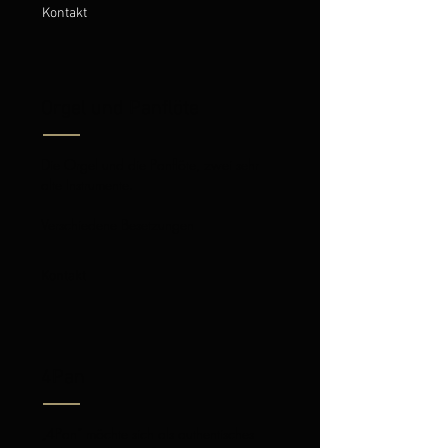
Kontakt
Orgel und Panflöte
Die Orgel und die Panflöte, zwei sehr
alte Instrumente.
Verschiedene Besetzungen
Kontakt
4Pan
„4Pan“ möchte sich als authentisches