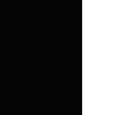
und originelles Panflötenquartett
etablieren und die Vielseitigkeit und
Vielschichtigkeit der Panflöte im
differenzierten kammermusikalischen
Zusammenspiel aufzeigen.
Hanspeter Oggier, Panflöte
Sandra Dobler, Panflöte
Marij Babey, Panflöte
Carmen Bischof, Panflöte
www.4pan.ch
Kontakt